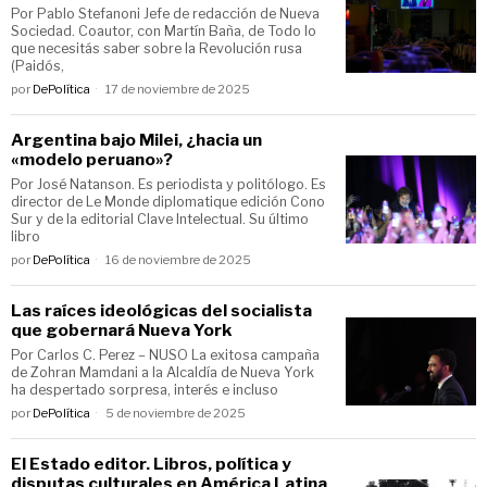
Por Pablo Stefanoni Jefe de redacción de Nueva
Sociedad. Coautor, con Martín Baña, de Todo lo
que necesitás saber sobre la Revolución rusa
(Paidós,
por
DePolítica
17 de noviembre de 2025
Argentina bajo Milei, ¿hacia un
«modelo peruano»?
Por José Natanson. Es periodista y politólogo. Es
director de Le Monde diplomatique edición Cono
Sur y de la editorial Clave Intelectual. Su último
libro
por
DePolítica
16 de noviembre de 2025
Las raíces ideológicas del socialista
que gobernará Nueva York
Por Carlos C. Perez – NUSO La exitosa campaña
de Zohran Mamdani a la Alcaldía de Nueva York
ha despertado sorpresa, interés e incluso
por
DePolítica
5 de noviembre de 2025
El Estado editor. Libros, política y
disputas culturales en América Latin​a