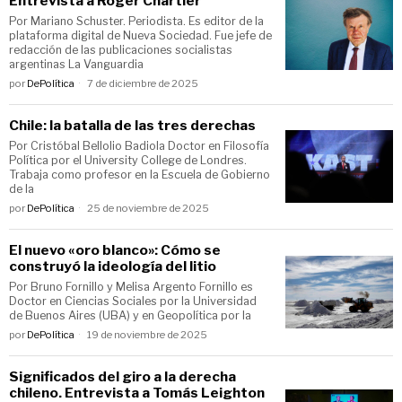
Entrevista a Roger Chartier
Por Mariano Schuster. Periodista. Es editor de la
plataforma digital de Nueva Sociedad. Fue jefe de
redacción de las publicaciones socialistas
argentinas La Vanguardia
por
DePolítica
7 de diciembre de 2025
Chile: la batalla de las tres derechas
Por Cristóbal Bellolio Badiola Doctor en Filosofía
Política por el University College de Londres.
Trabaja como profesor en la Escuela de Gobierno
de la
por
DePolítica
25 de noviembre de 2025
El nuevo «oro blanco»: Cómo se
construyó la ideología del litio
Por Bruno Fornillo y Melisa Argento Fornillo es
Doctor en Ciencias Sociales por la Universidad
de Buenos Aires (UBA) y en Geopolítica por la
por
DePolítica
19 de noviembre de 2025
Significados del giro a la derecha
chileno. Entrevista a Tomás Leighton