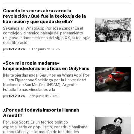
Cuando los curas abrazaron la
revolución ¿Qué fue la teología de la
liberación y qué queda de ella?
Seguinos en WhatsApp Por José Zanca* En el
complejo y dinámico paisaje del pensamiento
religioso latinoamericano del siglo XX, la teología
de la liberación
por
DePolítica
18 de junio de 2025
«Soy mi propia madama»
Emprendedoras eróticas en OnlyFans
[No te pierdas nada. Seguinos en WhatsApp] Por
Julieta Figiaccone Socióloga por la Universidad
Nacional de San Martín (UNSAM), Argentina.
Estudia temas vinculados a la
por
DePolítica
7 de junio de 2025
¿Por qué todavía importa Hannah
Arendt?
Por Jake Scott. Es un teórico político
especializado en populismo, constitucionalismo
democrático y la formación de identidades