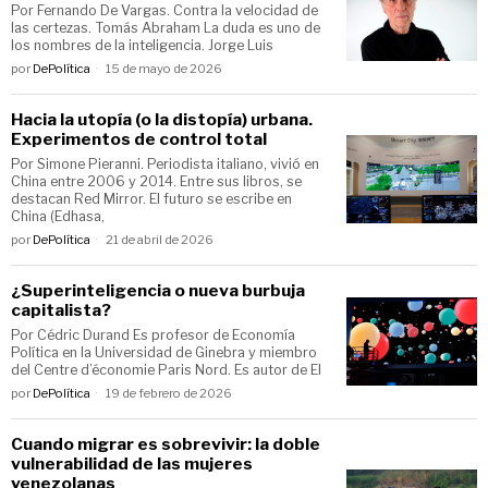
Por Fernando De Vargas. Contra la velocidad de
las certezas. Tomás Abraham La duda es uno de
los nombres de la inteligencia. Jorge Luis
por
DePolítica
15 de mayo de 2026
Hacia la utopía (o la distopía) urbana.
Experimentos de control total
Por Simone Pieranni. Periodista italiano, vivió en
China entre 2006 y 2014. Entre sus libros, se
destacan Red Mirror. El futuro se escribe en
China (Edhasa,
por
DePolítica
21 de abril de 2026
¿Superinteligencia o nueva burbuja
capitalista?
Por Cédric Durand Es profesor de Economía
Política en la Universidad de Ginebra y miembro
del Centre d’économie Paris Nord. Es autor de El
por
DePolítica
19 de febrero de 2026
Cuando migrar es sobrevivir: la doble
vulnerabilidad de las mujeres
venezolanas