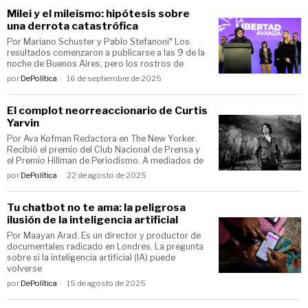
Milei y el mileísmo: hipótesis sobre
una derrota catastrófica
Por Mariano Schuster y Pablo Stefanoni* Los
resultados comenzaron a publicarse a las 9 de la
noche de Buenos Aires, pero los rostros de
por
DePolítica
16 de septiembre de 2025
El complot neorreaccionario de Curtis
Yarvin
Por Ava Kofman Redactora en The New Yorker.
Recibió el premio del Club Nacional de Prensa y
el Premio Hillman de Periodismo. A mediados de
por
DePolítica
22 de agosto de 2025
Tu chatbot no te ama: la peligrosa
ilusión de la inteligencia artificial
Por Maayan Arad. Es un director y productor de
documentales radicado en Londres. La pregunta
sobre si la inteligencia artificial (IA) puede
volverse
por
DePolítica
15 de agosto de 2025