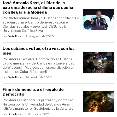
José Antonio Kast, el líder de la
extrema derecha chilena que sueña
con llegar a la Moneda
Por Víctor Muñoz Tamayo. Historiador chileno. Es
académico en el Centro de Investigación en
Ciencias Sociales y Juventud (CISJU) de la
Universidad Católica Silva
por
DePolítica
2 de agosto de 2025
Los cubanos votan, otra vez, con los
pies
Por Andrés Pertierra. Doctorando en Historia
Latinoamericana y del Caribe en la Universidad
de Wisconsin-Madison, con especialización en
historia de Cuba. El 1 de abril
por
DePolítica
24 de julio de 2025
Fingir demencia, o el regalo de
Demócrito
Por Andrés Gattinoni. Es profesor y doctor en
Historia por la Universidad de Buenos Aires
(UBA) y magíster en Sociología de la Cultura y
por
DePolítica
8 de julio de 2025