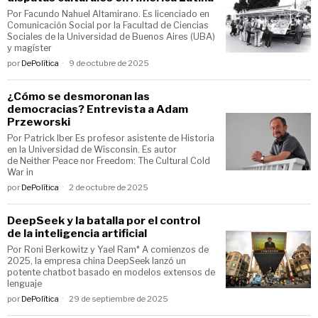
Por Facundo Nahuel Altamirano. Es licenciado en
Comunicación Social por la Facultad de Ciencias
Sociales de la Universidad de Buenos Aires (UBA)
y magíster
por
DePolítica
9 de octubre de 2025
¿Cómo se desmoronan las
democracias? Entrevista a Adam
Przeworski
Por Patrick Iber Es profesor asistente de Historia
en la Universidad de Wisconsin. Es autor
de Neither Peace nor Freedom: The Cultural Cold
War in
por
DePolítica
2 de octubre de 2025
DeepSeek y la batalla por el control
de la inteligencia artificial
Por Roni Berkowitz y Yael Ram* A comienzos de
2025, la empresa china DeepSeek lanzó un
potente chatbot basado en modelos extensos de
lenguaje
por
DePolítica
29 de septiembre de 2025