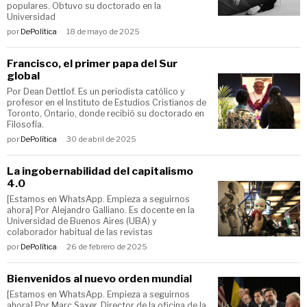
populares. Obtuvo su doctorado en la
Universidad
por
DePolítica
18 de mayo de 2025
Francisco, el primer papa del Sur
global
Por Dean Dettlof. Es un periodista católico y
profesor en el Instituto de Estudios Cristianos de
Toronto, Ontario, donde recibió su doctorado en
Filosofía.
por
DePolítica
30 de abril de 2025
La ingobernabilidad del capitalismo
4.0
[Estamos en WhatsApp. Empieza a seguirnos
ahora] Por Alejandro Galliano. Es docente en la
Universidad de Buenos Aires (UBA) y
colaborador habitual de las revistas
por
DePolítica
26 de febrero de 2025
Bienvenidos al nuevo orden mundial
[Estamos en WhatsApp. Empieza a seguirnos
ahora] Por Marc Saxer. Director de la oficina de la