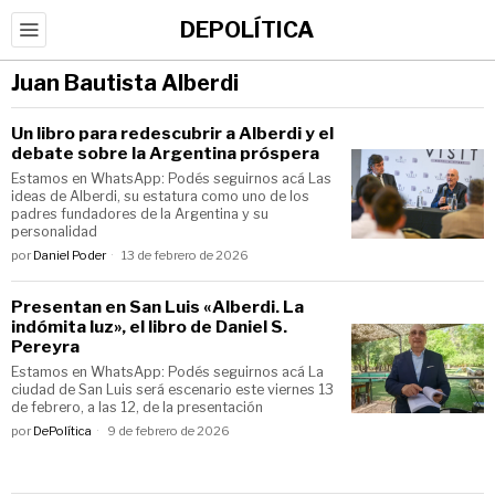
DEPOLÍTICA
Juan Bautista Alberdi
Un libro para redescubrir a Alberdi y el
debate sobre la Argentina próspera
Estamos en WhatsApp: Podés seguirnos acá Las
ideas de Alberdi, su estatura como uno de los
padres fundadores de la Argentina y su
personalidad
por
Daniel Poder
13 de febrero de 2026
Presentan en San Luis «Alberdi. La
indómita luz», el libro de Daniel S.
Pereyra
Estamos en WhatsApp: Podés seguirnos acá La
ciudad de San Luis será escenario este viernes 13
de febrero, a las 12, de la presentación
por
DePolítica
9 de febrero de 2026