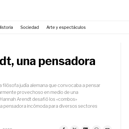
istoria
Sociedad
Arte y espectáculos
dt, una pensadora
la filósofa judía alemana que convocaba a pensar
ularmente provechoso en medio de una
 Hannah Arendt desafió los «combos»
na pensadora incómoda para diversos sectores