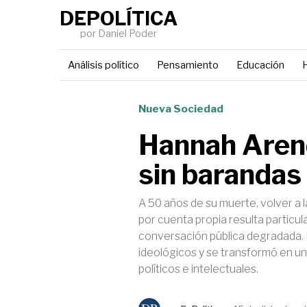
DEPOLÍTICA
por Daniel Poder
Análisis político
Pensamiento
Educación
H
Nueva Sociedad
Hannah Aren
sin barandas
A 50 años de su muerte, volver a 
por cuenta propia resulta partic
conversación pública degradada.
ideológicos y se transformó en u
políticos e intelectuales.