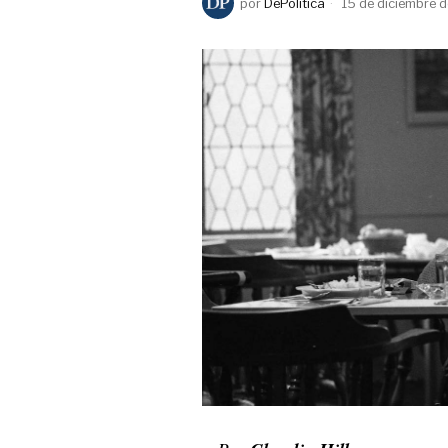
por
DePolítica
15 de diciembre 