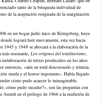
z Kafka, Charles Chaplin, Bernard Lazare- que en
erenciado tanto de la búsqueda individual de
omo de la aceptación resignada de la marginación
906 en un hogar judío laico de Königsberg, huye
 donde logrará huir nuevamente, esta vez hacia
e 1945 y 1949 se abocará a la elaboración de la
a más resonante,
Los orígenes del totalitarismo
,
la reelaboración de textos producidos en los años
or entonces
,
«aún en total desconsuelo y tristeza,
ación muda y el horror impotente». Había llegado
ender cómo pudo acaecer lo inimaginable.
ió, cómo pudo suceder?», son las preguntas con
rte Arendt en el prólogo de 1966 a la reedición de