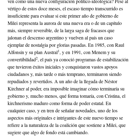
ven como una nueva configuración político-ideológica? Pese al
vértigo de estos doce meses, el escaso tiempo transcurrido es
insuficiente para evaluar si este primer año de gobierno de
Milei representa la aurora de una nueva era o de un capítulo
más, siempre reversible, de la larga saga de fracasos que
jalonan el descenso argentino y vuelven al país un caso
ejemplar de nostalgia por glorias pasadas. En 1985, con Raul
1
Alfonsín y su plan Austral
, y en 1991, con Menem y su
2
convertibilidad
, el país ya conoció programas de estabilización
que tuvieron éxitos iniciales y conquistaron vastos apoyos
ciudadanos y, más tarde o más temprano, terminaron siendo
repudiados y revertidos. A un año de la llegada de Néstor
Kirchner al poder, era imposible imaginar cómo terminaría su
gobierno y, mucho menos, qué forma tomaría, con Cristina, el
kirchnerismo maduro como forma de poder estatal. En
cualquier caso, y en tren de señalar novedades, uno de los
aspectos más originales e intrigantes de este nuevo tiempo se
refiere a la naturaleza de la coalición que sostiene a Milei, que
sugiere que algo de fondo está cambiando.