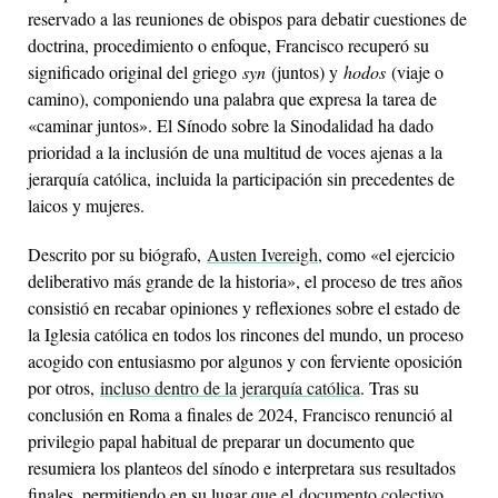
reservado a las reuniones de obispos para debatir cuestiones de
doctrina, procedimiento o enfoque, Francisco recuperó su
significado original del griego
syn
(juntos) y
hodos
(viaje o
camino), componiendo una palabra que expresa la tarea de
«caminar juntos». El Sínodo sobre la Sinodalidad ha dado
prioridad a la inclusión de una multitud de voces ajenas a la
jerarquía católica, incluida la participación sin precedentes de
laicos y mujeres.
Descrito por su biógrafo,
Austen Ivereigh
, como «el ejercicio
deliberativo más grande de la historia», el proceso de tres años
consistió en recabar opiniones y reflexiones sobre el estado de
la Iglesia católica en todos los rincones del mundo, un proceso
acogido con entusiasmo por algunos y con ferviente oposición
por otros,
incluso dentro de la jerarquía católica
. Tras su
conclusión en Roma a finales de 2024, Francisco renunció al
privilegio papal habitual de preparar un documento que
resumiera los planteos del sínodo e interpretara sus resultados
finales, permitiendo en su lugar que el
documento colectivo