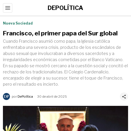
DEPOLÍTICA
Nueva Sociedad
Francisco, el primer papa del Sur global
Cuando Francisco asumió como papa, la Iglesia católica
enfrentaba una severa crisis, producto de los escándalos de
abuso sexual que involucraban a diversos sacerdotes y a
irregularidades económicas cometidas por el Banco Vaticano.
En su papado se mostró cercano a la cuestión social y concitó el
rechazo de los tradicionalistas. El Colegio Cardenalicio,
encargado de elegir a su sucesor, tiene el toque de Francisco,
pero el resultado es incierto.
por
DePolítica
30 de abril de 2025