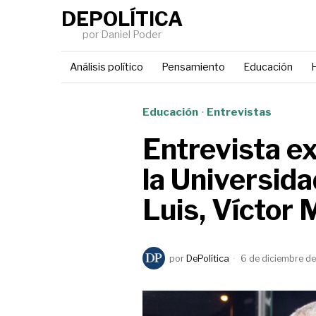
DEPOLÍTICA
por Daniel Poder
Análisis político
Pensamiento
Educación
H
Educación
·
Entrevistas
Entrevista ex
la Universid
Luis, Víctor 
por
DePolítica
6 de diciembre d