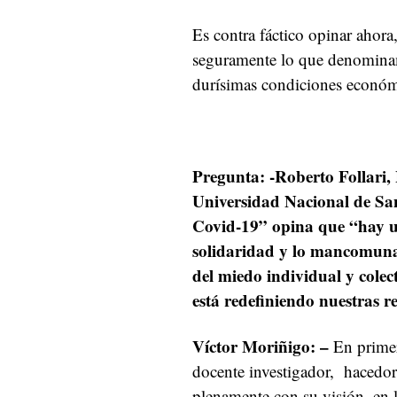
Es contra fáctico opinar ahora
seguramente lo que denomina
durísimas condiciones económi
Pregunta: -Roberto Follari, 
Universidad Nacional de San
Covid-19” opina que “hay un
solidaridad y lo mancomuna
del miedo individual y colec
está redefiniendo nuestras r
Víctor Moriñigo:
–
En primer
docente investigador, hacedor
plenamente con su visión, en 