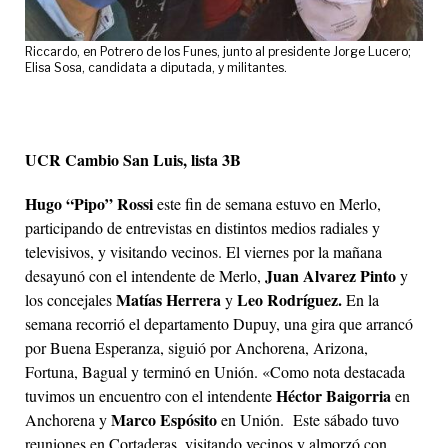
Riccardo, en Potrero de los Funes, junto al presidente Jorge Lucero;
Elisa Sosa, candidata a diputada, y militantes.
UCR Cambio San Luis, lista 3B
Hugo “Pipo” Rossi
este fin de semana estuvo en Merlo,
participando de entrevistas en distintos medios radiales y
televisivos, y visitando vecinos. El viernes por la mañana
Juan Alvarez Pinto
desayunó con el intendente de Merlo,
y
Matías Herrera
Leo Rodríguez.
los concejales
y
En la
semana recorrió el departamento Dupuy, una gira que arrancó
por Buena Esperanza, siguió por Anchorena, Arizona,
Fortuna, Bagual y terminó en Unión. «Como nota destacada
Héctor Baigorria
tuvimos un encuentro con el intendente
en
Marco Espósito
Anchorena y
en Unión. Este sábado tuvo
reuniones en Cortaderas, visitando vecinos y almorzó con