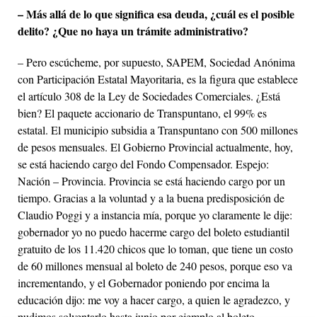
– Más allá de lo que significa esa deuda, ¿cuál es el posible
delito? ¿Que no haya un trámite administrativo?
– Pero escúcheme, por supuesto, SAPEM, Sociedad Anónima
con Participación Estatal Mayoritaria, es la figura que establece
el artículo 308 de la Ley de Sociedades Comerciales. ¿Está
bien? El paquete accionario de Transpuntano, el 99% es
estatal. El municipio subsidia a Transpuntano con 500 millones
de pesos mensuales. El Gobierno Provincial actualmente, hoy,
se está haciendo cargo del Fondo Compensador. Espejo:
Nación – Provincia. Provincia se está haciendo cargo por un
tiempo. Gracias a la voluntad y a la buena predisposición de
Claudio Poggi y a instancia mía, porque yo claramente le dije:
gobernador yo no puedo hacerme cargo del boleto estudiantil
gratuito de los 11.420 chicos que lo toman, que tiene un costo
de 60 millones mensual al boleto de 240 pesos, porque eso va
incrementando, y el Gobernador poniendo por encima la
educación dijo: me voy a hacer cargo, a quien le agradezco, y
pudimos solventarlo hasta junio por ejemplo al boleto