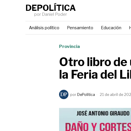
DEPOLÍTICA
por Daniel Poder
Análisis político
Pensamiento
Educación
H
Provincia
Otro libro de
la Feria del L
por
DePolítica
21 de abril de 20