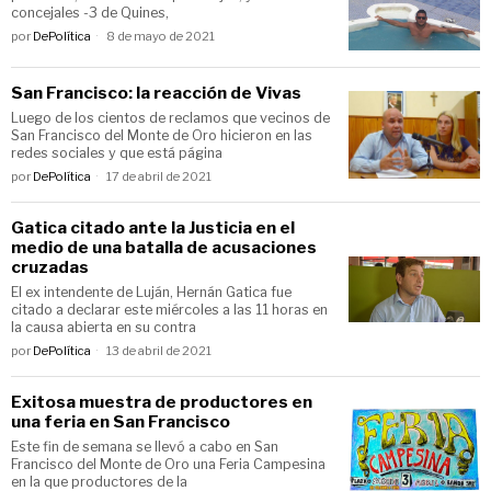
concejales -3 de Quines,
por
DePolítica
8 de mayo de 2021
San Francisco: la reacción de Vivas
Luego de los cientos de reclamos que vecinos de
San Francisco del Monte de Oro hicieron en las
redes sociales y que está página
por
DePolítica
17 de abril de 2021
Gatica citado ante la Justicia en el
medio de una batalla de acusaciones
cruzadas
El ex intendente de Luján, Hernán Gatica fue
citado a declarar este miércoles a las 11 horas en
la causa abierta en su contra
por
DePolítica
13 de abril de 2021
Exitosa muestra de productores en
una feria en San Francisco
Este fin de semana se llevó a cabo en San
Francisco del Monte de Oro una Feria Campesina
en la que productores de la