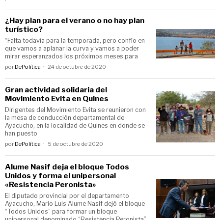
¿Hay plan para el verano o no hay plan
turístico?
“Falta todavía para la temporada, pero confío en
que vamos a aplanar la curva y vamos a poder
mirar esperanzados los próximos meses para
por
DePolítica
24 de octubre de 2020
Gran actividad solidaria del
Movimiento Evita en Quines
Dirigentes del Movimiento Evita se reunieron con
la mesa de conducción departamental de
Ayacucho, en la localidad de Quines en donde se
han puesto
por
DePolítica
5 de octubre de 2020
Alume Nasif deja el bloque Todos
Unidos y forma el unipersonal
«Resistencia Peronista»
El diputado provincial por el departamento
Ayacucho, Mario Luis Alume Nasif dejó el bloque
“Todos Unidos” para formar un bloque
unipersonal denominado “Resistencia Peronista”.