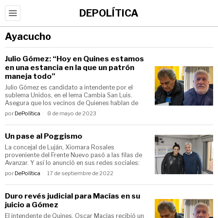
DEPOLÍTICA
Ayacucho
Julio Gómez: “Hoy en Quines estamos
en una estancia en la que un patrón
maneja todo”
Julio Gómez es candidato a intendente por el
sublema Unidos, en el lema Cambia San Luis.
Asegura que los vecinos de Quienes hablan de
por
DePolítica
8 de mayo de 2023
Un pase al Poggismo
La concejal de Luján, Xiomara Rosales
proveniente del Frente Nuevo pasó a las filas de
Avanzar. Y así lo anunció en sus redes sociales:
por
DePolítica
17 de septiembre de 2022
Duro revés judicial para Macías en su
juicio a Gómez
El intendente de Quines, Oscar Macías recibió un