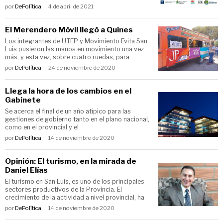
por
DePolítica
4 de abril de 2021
El Merendero Móvil llegó a Quines
Los integrantes de UTEP y Movimiento Evita San
Luis pusieron las manos en movimiento una vez
más, y esta vez, sobre cuatro ruedas, para
por
DePolítica
24 de noviembre de 2020
Llega la hora de los cambios en el
Gabinete
Se acerca el final de un año atípico para las
gestiones de gobierno tanto en el plano nacional,
como en el provincial y el
por
DePolítica
14 de noviembre de 2020
Opinión: El turismo, en la mirada de
Daniel Elías
El turismo en San Luis, es uno de los principales
sectores productivos de la Provincia. El
crecimiento de la actividad a nivel provincial, ha
por
DePolítica
14 de noviembre de 2020