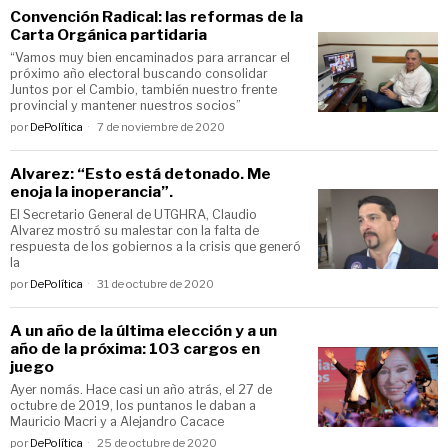
Convención Radical: las reformas de la
Carta Orgánica partidaria
“Vamos muy bien encaminados para arrancar el
próximo año electoral buscando consolidar
Juntos por el Cambio, también nuestro frente
provincial y mantener nuestros socios”
por
DePolítica
7 de noviembre de 2020
Alvarez: “Esto está detonado. Me
enoja la inoperancia”.
El Secretario General de UTGHRA, Claudio
Alvarez mostró su malestar con la falta de
respuesta de los gobiernos a la crisis que generó
la
por
DePolítica
31 de octubre de 2020
A un año de la última elección y a un
año de la próxima: 103 cargos en
juego
Ayer nomás. Hace casi un año atrás, el 27 de
octubre de 2019, los puntanos le daban a
Mauricio Macri y a Alejandro Cacace
por
DePolítica
25 de octubre de 2020