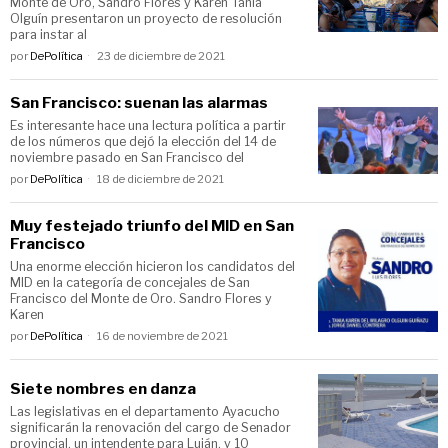
Monte de Oro, Sandro Flores y Karen Tania
Olguín presentaron un proyecto de resolución
para instar al
por
DePolítica
23 de diciembre de 2021
San Francisco: suenan las alarmas
Es interesante hace una lectura política a partir
de los números que dejó la elección del 14 de
noviembre pasado en San Francisco del
por
DePolítica
18 de diciembre de 2021
Muy festejado triunfo del MID en San
Francisco
Una enorme elección hicieron los candidatos del
MID en la categoría de concejales de San
Francisco del Monte de Oro. Sandro Flores y
Karen
por
DePolítica
16 de noviembre de 2021
Siete nombres en danza
Las legislativas en el departamento Ayacucho
significarán la renovación del cargo de Senador
provincial, un intendente para Luján, y 10