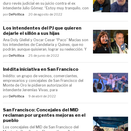
duro revés judicial en su juicio contra el ex
intendente Julio Gómez. “Estoy muy tranquilo, con
por
DePolítica
20 de agosto de 2022
Los intendentes del PJ que quieren
dejarle el sillón a sus hijas
Ana Doly Glellel y Oscar Cesar “Paco” Macías son
los intendentes de Candelaria y Quines, que no
podrán, aunque quisieran, lograr su reelección. Y
por
DePolítica
25 de junio de 2022
Inédita iniciativa en San Francisco
Inédito: un grupo de vecinos, comerciantes,
empresarios y concejales de San Francisco del
Monte de Oro le pidieron autorización al
intendente Jeremías Vivas, para
por
DePolítica
9 de abril de 2022
San Francisco: Concejales del MID
reclaman por urgentes mejoras en el
pueblo
Los concejales del MID de San Francisco del