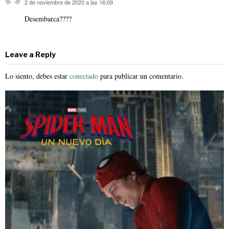
2 de noviembre de 2020 a las 16:09
dice:
Desembarca????
Leave a Reply
Lo siento, debes estar
conectado
para publicar un comentario.