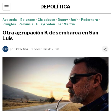
DEPOLÍTICA
Ayacucho
·
Belgrano
·
Chacabuco
·
Dupuy
·
Junín
·
Pedernera
·
Pringles
·
Provincia
·
Pueyrredón
·
San Martín
Otra agrupación K desembarca en San
Luis
por
DePolítica
2 de octubre de 2020