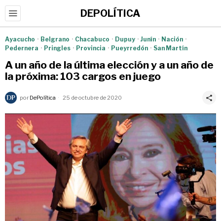
DEPOLÍTICA
Ayacucho
·
Belgrano
·
Chacabuco
·
Dupuy
·
Junín
·
Nación
·
Pedernera
·
Pringles
·
Provincia
·
Pueyrredón
·
San Martín
A un año de la última elección y a un año de
la próxima: 103 cargos en juego
por
DePolítica
25 de octubre de 2020