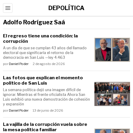
DEPOLÍTICA
Adolfo Rodríguez Saá
El regreso tiene una condición: la
corrupción
A un día de que se cumplan 43 años del llamado
electoral que significaría el retorno de la
democracia en San Luis —ley 4.463
por
Daniel Poder
2 de agosto de 2026
Las fotos que explican el momento
político de San Luis
La semana política dejó una imagen difícil de
ignorar. Mientras el frente oficialista Ahora San
Luis exhibió una nueva demostración de cohesión
y expansión
por
Daniel Poder
13 de junio de 2026
La vajilla de la corrupción vuela sobre
la mesa política familiar