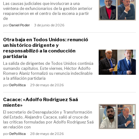
Las causas judiciales que involucran a una
veintena de exfuncionarios de la gestión anterior
reaparecieron en el centro de la escena a partir
de
por
Daniel Poder
3 de junio de 2026
Otra baja en Todos Unidos: renunció
un histórico dirigente y
responsabilizó a la conducción
partidaria
La salida de dirigentes de Todos Unidos continúa
sumando capítulos. Este viernes, Héctor Adolfo
Romero Alaniz formalizó su renuncia indeclinable
a la afiliación partidaria
por
DePolítica
29 de mayo de 2026
Cacace: «Adolfo Rodríguez Saá
miente»
El secretario de Desregulación y Transformación
del Estado, Alejandro Cacace, salió al cruce de
las críticas formuladas por Adolfo Rodríguez Saá
en relación con
por
DePolítica
28 de mayo de 2026