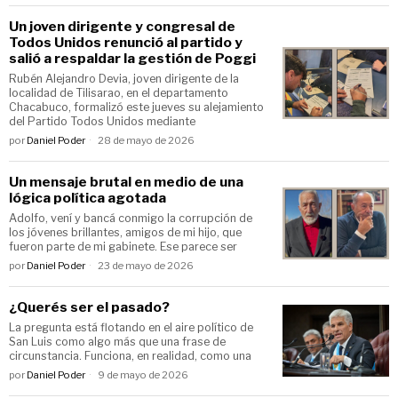
Un joven dirigente y congresal de
Todos Unidos renunció al partido y
salió a respaldar la gestión de Poggi
Rubén Alejandro Devia, joven dirigente de la
localidad de Tilisarao, en el departamento
Chacabuco, formalizó este jueves su alejamiento
del Partido Todos Unidos mediante
por
Daniel Poder
28 de mayo de 2026
Un mensaje brutal en medio de una
lógica política agotada
Adolfo, vení y bancá conmigo la corrupción de
los jóvenes brillantes, amigos de mi hijo, que
fueron parte de mi gabinete. Ese parece ser
por
Daniel Poder
23 de mayo de 2026
¿Querés ser el pasado?
La pregunta está flotando en el aire político de
San Luis como algo más que una frase de
circunstancia. Funciona, en realidad, como una
por
Daniel Poder
9 de mayo de 2026