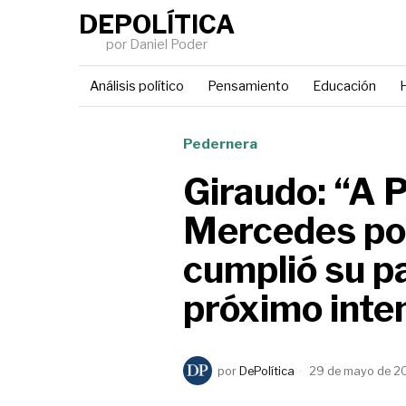
DEPOLÍTICA
por Daniel Poder
Análisis político
Pensamiento
Educación
H
Pedernera
Giraudo: “A P
Mercedes po
cumplió su pa
próximo inte
por
DePolítica
29 de mayo de 2