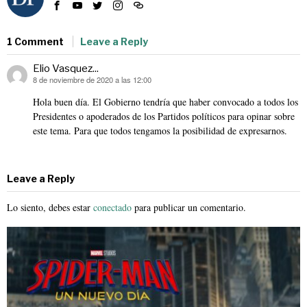
1 Comment
Leave a Reply
Elio Vasquez...
8 de noviembre de 2020 a las 12:00
dice:
Hola buen día. El Gobierno tendría que haber convocado a todos los
Presidentes o apoderados de los Partidos políticos para opinar sobre
este tema. Para que todos tengamos la posibilidad de expresarnos.
Leave a Reply
Lo siento, debes estar
conectado
para publicar un comentario.