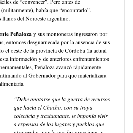
áciles de “convencer”. Pero antes de
(militarmente), había que “encontrarlo”.
s llanos del Noroeste argentino.
ente Peñaloza
y sus montoneras ingresaron por
uis, entonces desguarnecida por la ausencia de sus
do el oeste de la provincia de Córdoba (la actual
esta información y de anteriores enfrentamientos
ubernamentales, Peñaloza avanzó rápidamente
 intimando al Gobernador para que materializara
limentaria.
“Debe anotarse que la guerra de recursos
que hacía el Chacho, con su tropa
colecticia y trashumante, le imponía vivir
a expensas de los lugares y pueblos que
atravesaba, por lo que las exacciones y