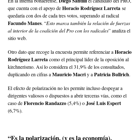
Diego Santilli
En la interna bonaerense,
el candidato del PRO,
Horacio Rodríguez Larreta
que cuenta con el apoyo de
se
quedaría con dos de cada tres votos, superando al radical
Facundo Manes
. “
Esto marca también la relación de fuerzas
al interior de la coalición del Pro con los radicales
” analiza el
sitio web.
Horacio
Otro dato que recoge la encuesta permite referenciar a
Rodríguez Larreta
como el principal líder de la oposición al
kirchnerismo. Así lo considera el 31,9% de los consultados,
Mauricio Macri
Patricia Bullrich
duplicando en cifras a
y a
.
El efecto de polarización no les permite incluso despegar a
dirigentes valiosos o dispuestos a abrir terceras vías, como el
Florencio Randazzo
José Luis Espert
caso de
(5,4%) o
(6,7%).
“Es la polarización, (y es la economía),