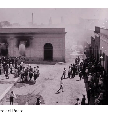
eo del Padre.
r: