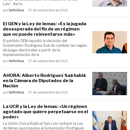
Luis”. Así lo
por
DePolítica
27 de septiembre de 2022
El GEN y la Ley de lemas: «Es la jugada
desesperada del fin de un régimen
que no puede reinventarse más»
El partido GEN repudió la decisión del
Gobernador Rodríguez Saá de cambiar las reglas
de juego electorales a partir de la
implementación de la
por
DePolítica
27 de septiembre de 2022
AHORA: Alberto Rodríguez Saá hablá
en la Cámara de Diputados de la
Nación
por
DePolítica
27 de septiembre de 2022
La UCR y la Ley de lemas: «Un régimen
agotado que quiere perpetuarse en el
poder»
La Unión Cívica Radical San Luis rechazó la Ley
de lemas que impulsa el Gobernador Rodríguez