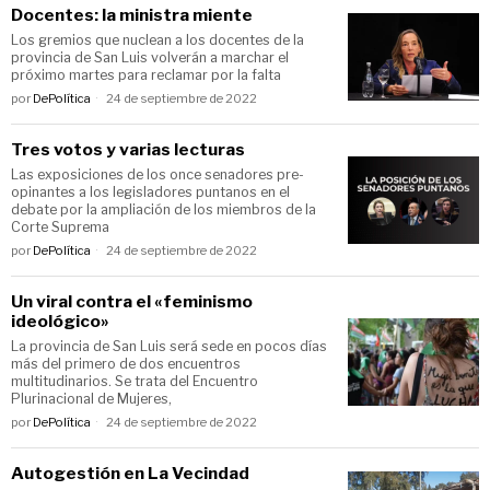
Docentes: la ministra miente
Los gremios que nuclean a los docentes de la
provincia de San Luis volverán a marchar el
próximo martes para reclamar por la falta
por
DePolítica
24 de septiembre de 2022
Tres votos y varias lecturas
Las exposiciones de los once senadores pre-
opinantes a los legisladores puntanos en el
debate por la ampliación de los miembros de la
Corte Suprema
por
DePolítica
24 de septiembre de 2022
Un viral contra el «feminismo
ideológico»
La provincia de San Luis será sede en pocos días
más del primero de dos encuentros
multitudinarios. Se trata del Encuentro
Plurinacional de Mujeres,
por
DePolítica
24 de septiembre de 2022
Autogestión en La Vecindad