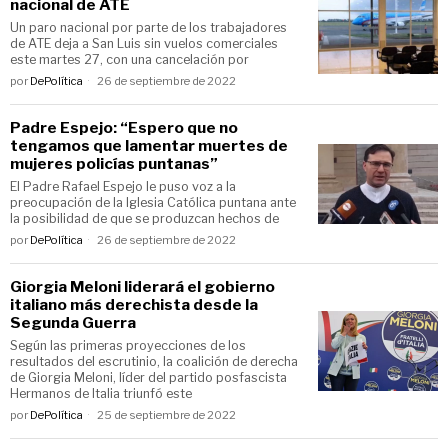
nacional de ATE
Un paro nacional por parte de los trabajadores
de ATE deja a San Luis sin vuelos comerciales
este martes 27, con una cancelación por
por
DePolítica
26 de septiembre de 2022
Padre Espejo: “Espero que no
tengamos que lamentar muertes de
mujeres policías puntanas”
El Padre Rafael Espejo le puso voz a la
preocupación de la Iglesia Católica puntana ante
la posibilidad de que se produzcan hechos de
por
DePolítica
26 de septiembre de 2022
Giorgia Meloni liderará el gobierno
italiano más derechista desde la
Segunda Guerra
Según las primeras proyecciones de los
resultados del escrutinio, la coalición de derecha
de Giorgia Meloni, líder del partido posfascista
Hermanos de Italia triunfó este
por
DePolítica
25 de septiembre de 2022