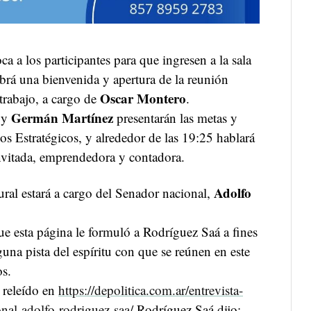
a a los participantes para que ingresen a la sala
brá una bienvenida y apertura de la reunión
Oscar Montero
trabajo, a cargo de
.
Germán Martínez
y
presentarán las metas y
os Estratégicos, y alrededor de las 19:25 hablará
invitada, emprendedora y contadora.
Adolfo
ural estará a cargo del Senador nacional,
que esta página le formuló a Rodríguez Saá a fines
una pista del espíritu con que se reúnen en este
os.
 releído en
https://depolitica.com.ar/entrevista-
nal-adolfo-rodriguez-saa/
Rodríguez Saá dijo: