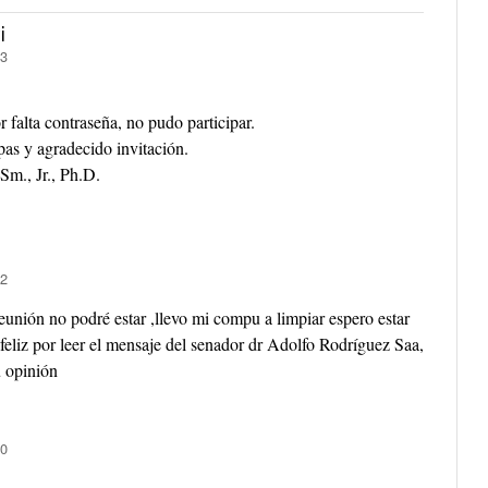
i
13
 falta contraseña, no pudo participar.
pas y agradecido invitación.
Sm., Jr., Ph.D.
42
unión no podré estar ,llevo mi compu a limpiar espero estar
feliz por leer el mensaje del senador dr Adolfo Rodríguez Saa,
 opinión
30