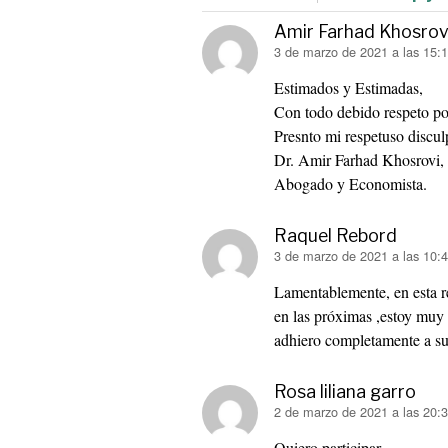
Amir Farhad Khosrov
dice:
3 de marzo de 2021 a las 15:
Estimados y Estimadas,
Con todo debido respeto por
Presnto mi respetuso discul
Dr. Amir Farhad Khosrovi, 
Abogado y Economista.
Raquel Rebord
dice:
3 de marzo de 2021 a las 10:
Lamentablemente, en esta re
en las próximas ,estoy muy 
adhiero completamente a su
Rosa liliana garro
dice:
2 de marzo de 2021 a las 20:
Quiero participar