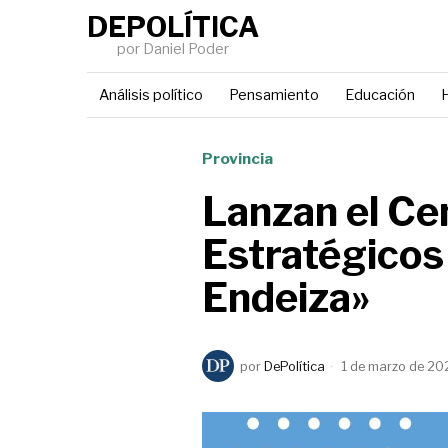
DEPOLÍTICA
por Daniel Poder
Análisis político
Pensamiento
Educación
H
Provincia
Lanzan el Ce
Estratégicos
Endeiza»
por
DePolítica
1 de marzo de 20