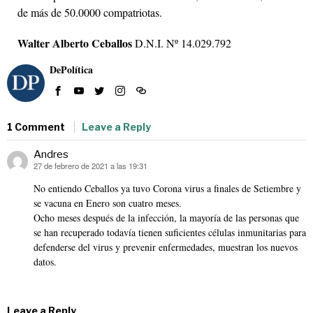
de más de 50.0000 compatriotas.
Walter Alberto Ceballos
D.N.I. Nº 14.029.792
DePolítica
1 Comment
Leave a Reply
Andres
27 de febrero de 2021 a las 19:31
dice:
No entiendo Ceballos ya tuvo Corona virus a finales de Setiembre y
se vacuna en Enero son cuatro meses.
Ocho meses después de la infección, la mayoría de las personas que
se han recuperado todavía tienen suficientes células inmunitarias para
defenderse del virus y prevenir enfermedades, muestran los nuevos
datos.
Leave a Reply