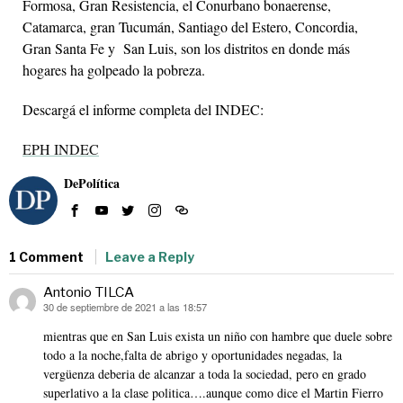
Formosa, Gran Resistencia, el Conurbano bonaerense,
Catamarca, gran Tucumán, Santiago del Estero, Concordia,
Gran Santa Fe y San Luis, son los distritos en donde más
hogares ha golpeado la pobreza.
Descargá el informe completa del INDEC:
EPH INDEC
DePolítica
1 Comment
Leave a Reply
Antonio TILCA
30 de septiembre de 2021 a las 18:57
dice:
mientras que en San Luis exista un niño con hambre que duele sobre
todo a la noche,falta de abrigo y oportunidades negadas, la
vergüenza deberia de alcanzar a toda la sociedad, pero en grado
superlativo a la clase politica….aunque como dice el Martin Fierro