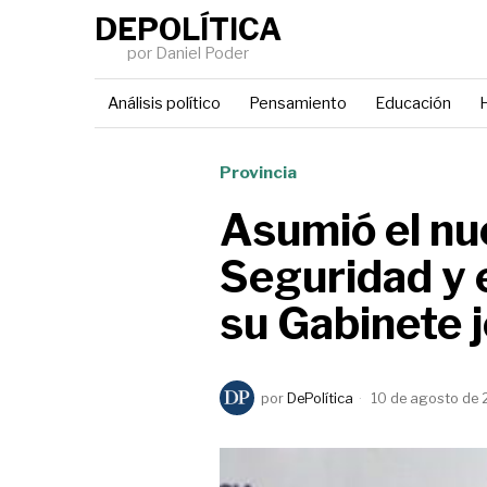
DEPOLÍTICA
por Daniel Poder
Análisis político
Pensamiento
Educación
H
Provincia
Asumió el nu
Seguridad y 
su Gabinete 
por
DePolítica
10 de agosto de