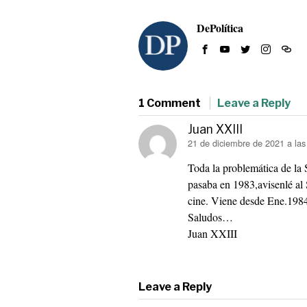
DePolítica
1 Comment
Leave a Reply
Juan XXIII
dice:
21 de diciembre de 2021 a las
Toda la problemática de la 
pasaba en 1983,avisenlé al 
cine. Viene desde Ene.19
Saludos…
Juan XXIII
Leave a Reply