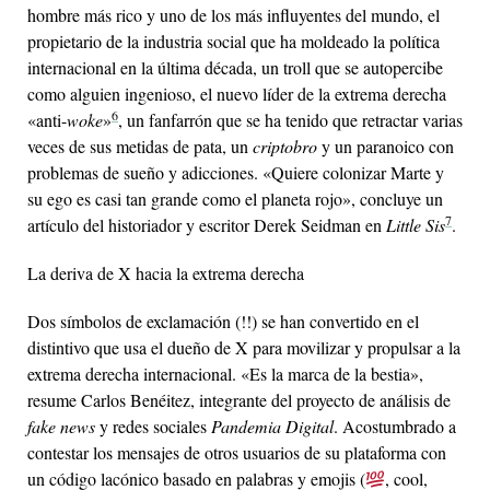
hombre más rico y uno de los más influyentes del mundo, el
propietario de la industria social que ha moldeado la política
internacional en la última década, un troll que se autopercibe
como alguien ingenioso, el nuevo líder de la extrema derecha
6
«anti-
woke
»
, un fanfarrón que se ha tenido que retractar varias
veces de sus metidas de pata, un
criptobro
y un paranoico con
problemas de sueño y adicciones. «Quiere colonizar Marte y
su ego es casi tan grande como el planeta rojo», concluye un
7
artículo del historiador y escritor Derek Seidman en
Little Sis
.
La deriva de X hacia la extrema derecha
Dos símbolos de exclamación (!!) se han convertido en el
distintivo que usa el dueño de X para movilizar y propulsar a la
extrema derecha internacional. «Es la marca de la bestia»,
resume Carlos Benéitez, integrante del proyecto de análisis de
fake news
y redes sociales
Pandemia Digital
. Acostumbrado a
contestar los mensajes de otros usuarios de su plataforma con
un código lacónico basado en palabras y emojis (
, cool,