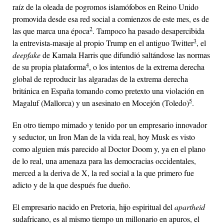
raíz de la oleada de pogromos islamófobos en Reino Unido
promovida desde esa red social a comienzos de este mes, es de
2
las que marca una época
. Tampoco ha pasado desapercibida
3
la entrevista-masaje al propio Trump en el antiguo Twitter
, el
deepfake
de Kamala Harris que difundió saltándose las normas
4
de su propia plataforma
, o los intentos de la extrema derecha
global de reproducir las algaradas de la extrema derecha
británica en España tomando como pretexto una violación en
5
Magaluf (Mallorca) y un asesinato en Mocejón (Toledo)
.
En otro tiempo mimado y tenido por un empresario innovador
y seductor, un Iron Man de la vida real, hoy Musk es visto
como alguien más parecido al Doctor Doom y, ya en el plano
de lo real, una amenaza para las democracias occidentales,
merced a la deriva de X, la red social a la que primero fue
adicto y de la que después fue dueño.
El empresario nacido en Pretoria, hijo espiritual del
apartheid
sudafricano, es al mismo tiempo un millonario en apuros, el