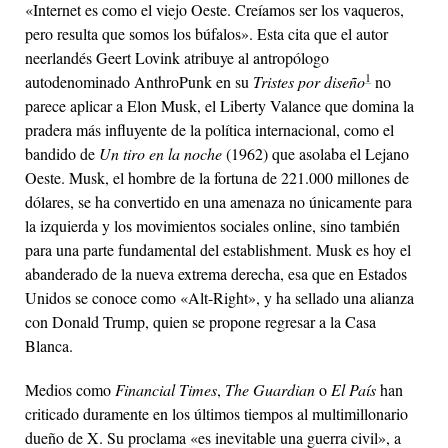
«Internet es como el viejo Oeste. Creíamos ser los vaqueros,
pero resulta que somos los búfalos». Esta cita que el autor
neerlandés Geert Lovink atribuye al antropólogo
1
autodenominado AnthroPunk en su
Tristes por diseño
no
parece aplicar a Elon Musk, el Liberty Valance que domina la
pradera más influyente de la política internacional, como el
bandido de
Un tiro en la noche
(1962) que asolaba el Lejano
Oeste. Musk, el hombre de la fortuna de 221.000 millones de
dólares, se ha convertido en una amenaza no únicamente para
la izquierda y los movimientos sociales online, sino también
para una parte fundamental del establishment. Musk es hoy el
abanderado de la nueva extrema derecha, esa que en Estados
Unidos se conoce como «Alt-Right», y ha sellado una alianza
con Donald Trump, quien se propone regresar a la Casa
Blanca.
Medios como
Financial Times
,
The Guardian
o
El País
han
criticado duramente en los últimos tiempos al multimillonario
dueño de X. Su proclama «es inevitable una guerra civil», a