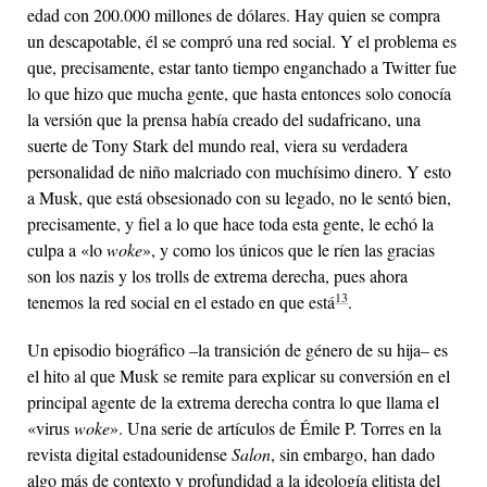
edad con 200.000 millones de dólares. Hay quien se compra
un descapotable, él se compró una red social. Y el problema es
que, precisamente, estar tanto tiempo enganchado a Twitter fue
lo que hizo que mucha gente, que hasta entonces solo conocía
la versión que la prensa había creado del sudafricano, una
suerte de Tony Stark del mundo real, viera su verdadera
personalidad de niño malcriado con muchísimo dinero. Y esto
a Musk, que está obsesionado con su legado, no le sentó bien,
precisamente, y fiel a lo que hace toda esta gente, le echó la
culpa a «lo
woke
», y como los únicos que le ríen las gracias
son los nazis y los trolls de extrema derecha, pues ahora
13
tenemos la red social en el estado en que está
.
Un episodio biográfico ‒la transición de género de su hija‒ es
el hito al que Musk se remite para explicar su conversión en el
principal agente de la extrema derecha contra lo que llama el
«virus
woke
». Una serie de artículos de Émile P. Torres en la
revista digital estadounidense
Salon
, sin embargo, han dado
algo más de contexto y profundidad a la ideología elitista del