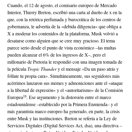
Cuando, el 12 de agosto, el comisario europeo de Mercado
Interior, Thierry Breton, escribió una carta al dueño de x en la
que, con la retórica perfumada y burocrática de los centros de
gobernanza, le advertía de la «debida diligencia» que obliga a
X a moderar los contenidos de la plataforma, Musk volvió a
desatarse como alguien que se cree muy gracioso. El tema
parece serio desde el punto de vista económico –las multas
pueden alcanzar el 6% de los ingresos de X–, pero el
millonario de Pretoria le respondió con una imagen tomada de
la película
Tropic Thunder
y el mensaje «Da un paso atrás y
fóllate tu propia cara». Simultáneamente, sus seguidores más
acérrimos lanzaron sus memes y admoniciones ante el «ataque
a la libertad de expresión» y el «autoritarismo» de la Comisión
16
Europea
. Ese argumento y la distorsión entre el marco
estadounidense –establecido por la Primera Enmienda– y el
más garantista marco europeo ha generado, en parte, la crisis
entre Musk y las instituciones. Breton se refería a la Ley de
Servicios Digitales (Digital Services Act,
dsa
), una directiva –