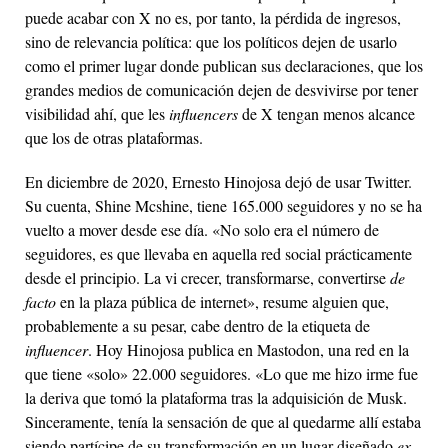
puede acabar con X no es, por tanto, la pérdida de ingresos,
sino de relevancia política: que los políticos dejen de usarlo
como el primer lugar donde publican sus declaraciones, que los
grandes medios de comunicación dejen de desvivirse por tener
visibilidad ahí, que les
influencers
de X tengan menos alcance
que los de otras plataformas.
En diciembre de 2020, Ernesto Hinojosa dejó de usar Twitter.
Su cuenta, Shine Mcshine, tiene 165.000 seguidores y no se ha
vuelto a mover desde ese día. «No solo era el número de
seguidores, es que llevaba en aquella red social prácticamente
desde el principio. La vi crecer, transformarse, convertirse
de
facto
en la plaza pública de internet», resume alguien que,
probablemente a su pesar, cabe dentro de la etiqueta de
influencer
. Hoy Hinojosa publica en Mastodon, una red en la
que tiene «solo» 22.000 seguidores. «Lo que me hizo irme fue
la deriva que tomó la plataforma tras la adquisición de Musk.
Sinceramente, tenía la sensación de que al quedarme allí estaba
siendo partícipe de su transformación en un lugar diseñado
ex