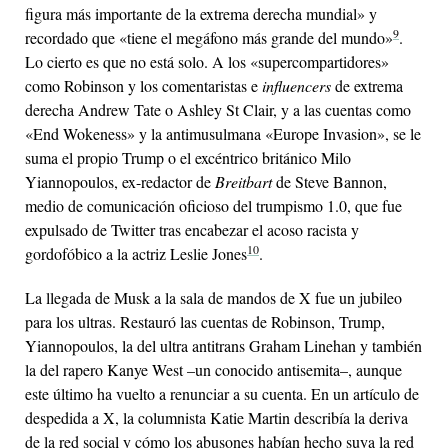
figura más importante de la extrema derecha mundial» y
9
recordado que «tiene el megáfono más grande del mundo»
.
Lo cierto es que no está solo. A los «supercompartidores»
como Robinson y los comentaristas e
influencers
de extrema
derecha Andrew Tate o Ashley St Clair, y a las cuentas como
«End Wokeness» y la antimusulmana «Europe Invasion», se le
suma el propio Trump o el excéntrico británico Milo
Yiannopoulos, ex-redactor de
Breitbart
de Steve Bannon,
medio de comunicación oficioso del trumpismo 1.0, que fue
expulsado de Twitter tras encabezar el acoso racista y
10
gordofóbico a la actriz Leslie Jones
.
La llegada de Musk a la sala de mandos de X fue un jubileo
para los ultras. Restauró las cuentas de Robinson, Trump,
Yiannopoulos, la del ultra antitrans Graham Linehan y también
la del rapero Kanye West –un conocido antisemita–, aunque
este último ha vuelto a renunciar a su cuenta. En un artículo de
despedida a X, la columnista Katie Martin describía la deriva
de la red social y cómo los abusones habían hecho suya la red