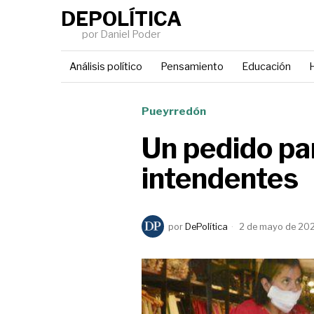
DEPOLÍTICA
por Daniel Poder
Análisis político
Pensamiento
Educación
H
Pueyrredón
Un pedido pa
intendentes
por
DePolítica
2 de mayo de 20