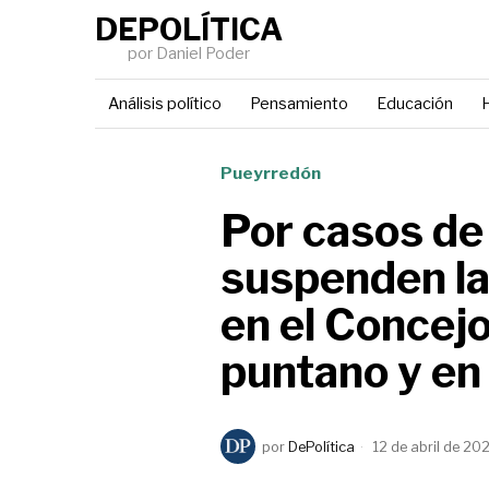
DEPOLÍTICA
por Daniel Poder
Análisis político
Pensamiento
Educación
H
Pueyrredón
Por casos de
suspenden la
en el Concej
puntano y en
por
DePolítica
12 de abril de 20