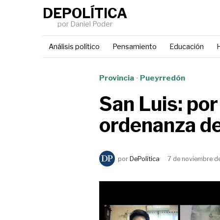
DEPOLÍTICA
por Daniel Poder
Análisis político
Pensamiento
Educación
H
Provincia
·
Pueyrredón
San Luis: por
ordenanza de
por
DePolítica
7 de noviembre d