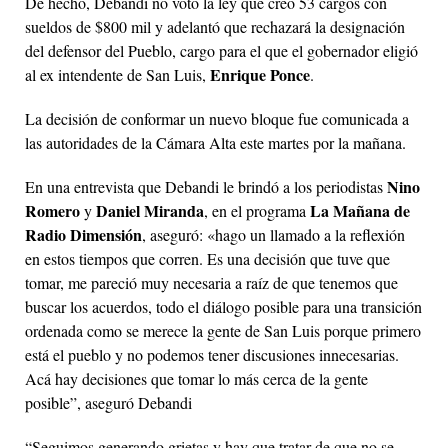
De hecho, Debandi no votó la ley que creó 53 cargos con
sueldos de $800 mil y adelantó que rechazará la designación
del defensor del Pueblo, cargo para el que el gobernador eligió
Enrique Ponce
al ex intendente de San Luis,
.
La decisión de conformar un nuevo bloque fue comunicada a
las autoridades de la Cámara Alta este martes por la mañana.
Nino
En una entrevista que Debandi le brindó a los periodistas
Romero
Daniel Miranda
La Mañana de
y
, en el programa
Radio Dimensión
, aseguró: «hago un llamado a la reflexión
en estos tiempos que corren. Es una decisión que tuve que
tomar, me pareció muy necesaria a raíz de que tenemos que
buscar los acuerdos, todo el diálogo posible para una transición
ordenada como se merece la gente de San Luis porque primero
está el pueblo y no podemos tener discusiones innecesarias.
Acá hay decisiones que tomar lo más cerca de la gente
posible”, aseguró Debandi
“Seguimos generando grietas y hay que tratar de que no se