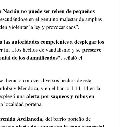
a Nación no puede ser rehén de pequeños
escudándose en el genuino malestar de amplias
den violentar la ley y provocar caos”.
a las autoridades competentes a desplegar los
preserve
r fin a los hechos de vandalismo y se
monial de los damnificados”,
señaló el
e dieran a conocer diversos hechos de esta
rdoba y Mendoza, y en el barrio 1-11-14 en la
alerta por saqueos y robos en
desplegó una
 localidad porteña.
Avenida Avellaneda,
del barrio porteño de
alerta de saqueos en la zona comercial.
 por una