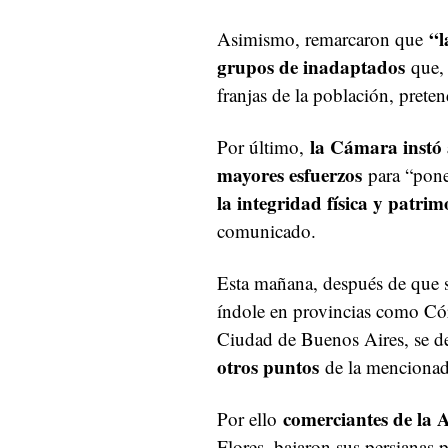
“l
Asimismo, remarcaron que
grupos de inadaptados
que, 
franjas de la población, preten
la C
ámara
instó 
Por último,
mayores esfuerzos
para “pone
la integridad física y patri
comunicado.
Esta mañana, después de que s
índole en provincias como Có
Ciudad de Buenos Aires, se 
otros puntos
de la mencionada
comerciantes de la 
Por ello
Flores, bajaron sus persianas