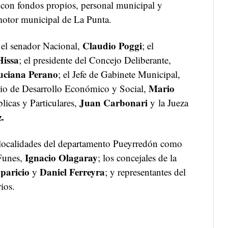
ó con fondos propios, personal municipal y
otor municipal de La Punta.
Claudio Poggi
 el senador Nacional,
; el
issa
; el presidente del Concejo Deliberante,
uciana Perano
; el Jefe de Gabinete Municipal,
Mario
ario de Desarrollo Económico y Social,
Juan Carbonari
blicas y Particulares,
y la Jueza
.
 localidades del departamento Pueyrredón como
Ignacio Olagaray
 Funes,
; los concejales de la
Aparicio
Daniel Ferreyra
y
; y representantes del
ios.