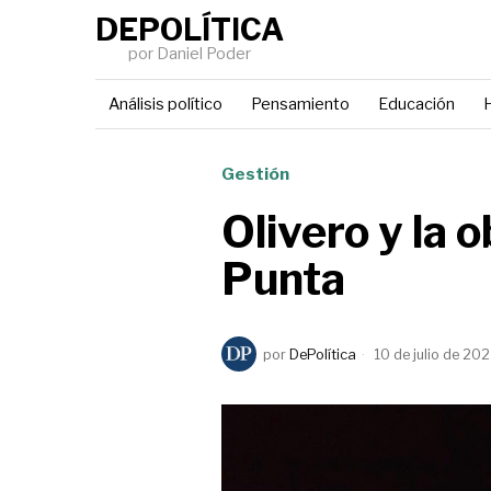
DEPOLÍTICA
por Daniel Poder
Análisis político
Pensamiento
Educación
H
Gestión
Olivero y la 
Punta
por
DePolítica
10 de julio de 202