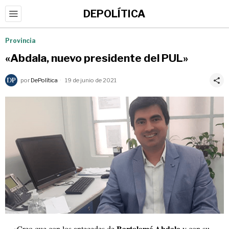
DEPOLÍTICA
Provincia
«Abdala, nuevo presidente del PUL»
por
DePolítica
19 de junio de 2021
Bartolomé Abdala
«Creo que con los antecedes de
y con su