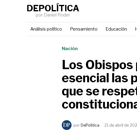
DEPOLÍTICA
por Daniel Poder
Análisis político
Pensamiento
Educación
H
Nación
Los Obispos 
esencial las 
que se respe
constitucion
por
DePolítica
21 de abril de 20