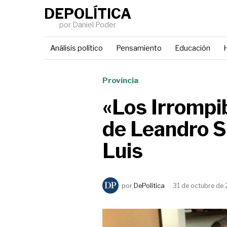
DEPOLÍTICA
por Daniel Poder
Análisis político
Pensamiento
Educación
H
Provincia
«Los Irrompib
de Leandro Sa
Luis
por
DePolítica
31 de octubre de