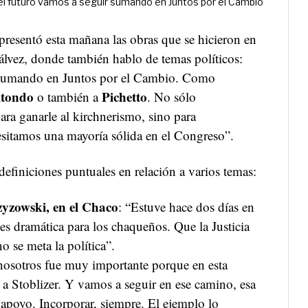
el futuro vamos a seguir sumando en Juntos por el Cambio"
presentó esta mañana las obras que se hicieron en
lvez, donde también hablo de temas políticos:
 sumando en Juntos por el Cambio. Como
itondo
Pichetto
o también a
. No sólo
ra ganarle al kirchnerismo, sino para
esitamos una mayoría sólida en el Congreso”.
definiciones puntuales en relación a varios temas:
zyzowski, en el Chaco
: “Estuve hace dos días en
es dramática para los chaqueños. Que la Justicia
o se meta la política”.
 nosotros fue muy importante porque en esta
a Stoblizer. Y vamos a seguir en ese camino, esa
 apoyo. Incorporar, siempre. El ejemplo lo