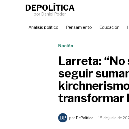
DEPOLÍTICA
por Daniel Poder
Análisis político
Pensamiento
Educación
H
Nación
Larreta: “No
seguir suman
kirchnerismo
transformar 
por
DePolítica
15 de junio de 20