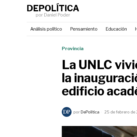
DEPOLÍTICA
por Daniel Poder
Análisis político
Pensamiento
Educación
H
Provincia
La UNLC vivió
la inauguraci
edificio aca
por
DePolítica
25 de febrero de