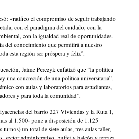
resó: «ratifico el compromiso de seguir trabajando
tida, con el paradigma del cuidado, con la
a ambiental, con la igualdad real de oportunidades.
a del conocimiento que permitirá a nuestro
da esta región ser próspera y feliz”.
ducación, Jaime Perczyk enfatizó que “la política
ay una concreción de una política universitaria”.
émico con aulas y laboratorios para estudiantes,
gadores y para toda la comunidad”.
adyacencias del barrio 227 Viviendas y la Ruta 1,
inas al 1.500- pone a disposición de 1.125
 turnos) un total de siete aulas, tres aulas taller,
os, sector administrativo, buffet y balcón y terraza