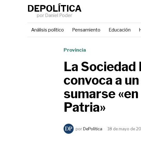
DEPOLÍTICA
por Daniel Poder
Análisis político
Pensamiento
Educación
H
Provincia
La Sociedad 
convoca a un 
sumarse «en 
Patria»
por
DePolítica
18 de mayo de 2