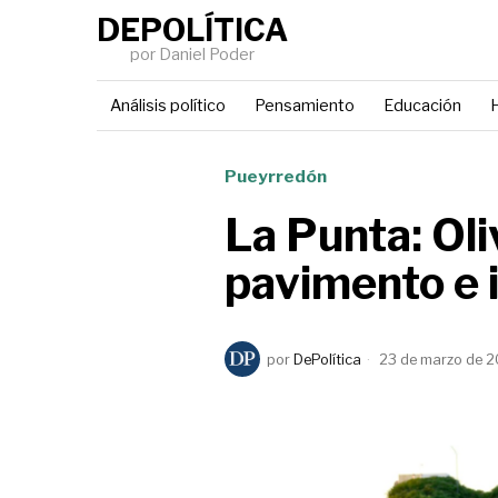
DEPOLÍTICA
por Daniel Poder
Análisis político
Pensamiento
Educación
H
Pueyrredón
La Punta: Ol
pavimento e 
por
DePolítica
23 de marzo de 2