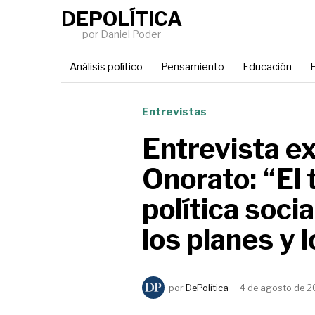
DEPOLÍTICA
por Daniel Poder
Análisis político
Pensamiento
Educación
H
Entrevistas
Entrevista ex
Onorato: “El 
política soci
los planes y 
por
DePolítica
4 de agosto de 