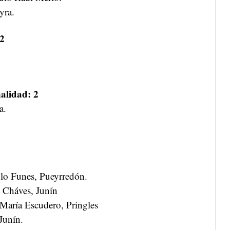
yra.
 2
alidad: 2
a.
lo Funes, Pueyrredón.
o Cháves, Junín
 María Escudero, Pringles
Junín.