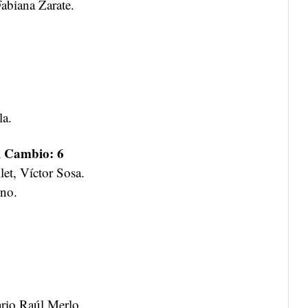
abiana Zarate.
la.
l Cambio: 6
et, Víctor Sosa.
no.
ario Raúl Merlo.