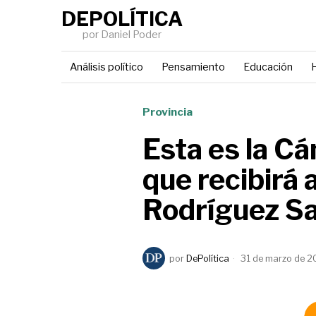
DEPOLÍTICA
por Daniel Poder
Análisis político
Pensamiento
Educación
H
Provincia
Esta es la C
que recibirá
Rodríguez S
por
DePolítica
31 de marzo de 2