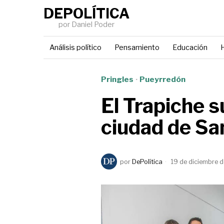
DEPOLÍTICA
por Daniel Poder
Análisis político
Pensamiento
Educación
H
Pringles
·
Pueyrredón
El Trapiche s
ciudad de Sa
por
DePolítica
19 de diciembre 