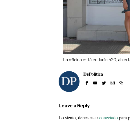
La oficina está en Junín 520, abiert
DePolítica
Leave a Reply
Lo siento, debes estar
conectado
para p