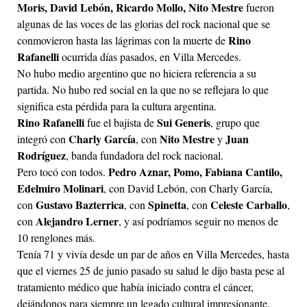
Moris, David Lebón, Ricardo Mollo, Nito Mestre
fueron
algunas de las voces de las glorias del rock nacional que se
Rino
conmovieron hasta las lágrimas con la muerte de
Rafanelli
ocurrida días pasados, en Villa Mercedes.
No hubo medio argentino que no hiciera referencia a su
partida. No hubo red social en la que no se reflejara lo que
significa esta pérdida para la cultura argentina.
Rino Rafanelli
Sui Generis
fue el bajista de
, grupo que
Charly García
Nito Mestre
Juan
integró con
, con
y
Rodríguez
, banda fundadora del rock nacional.
Pedro Aznar, Pomo, Fabiana Cantilo,
Pero tocó con todos.
Edelmiro Molinari
, con David Lebón, con Charly García,
Gustavo Bazterrica
Spinetta
Celeste Carballo
con
, con
, con
,
Alejandro Lerner
con
, y así podríamos seguir no menos de
10 renglones más.
Tenía 71 y vivía desde un par de años en Villa Mercedes, hasta
que el viernes 25 de junio pasado su salud le dijo basta pese al
tratamiento médico que había iniciado contra el cáncer,
dejándonos para siempre un legado cultural impresionante.