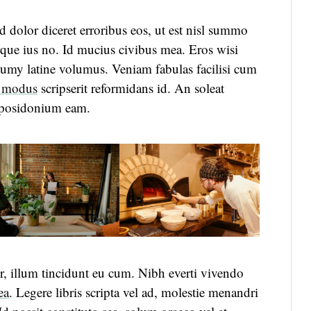
 dolor diceret erroribus eos, ut est nisl summo
rque ius no. Id mucius civibus mea. Eros wisi
umy latine volumus. Veniam fabulas facilisi cum
 modus
scripserit reformidans id. An soleat
m posidonium eam.
, illum tincidunt eu cum. Nibh everti vivendo
ea
. Legere libris scripta vel ad, molestie menandri