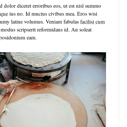
 dolor diceret erroribus eos, ut est nisl summo
rque
ius no. Id mucius civibus mea. Eros wisi
numy latine volumus. Veniam fabulas
facilisi cum
modus scripserit reformidans id. An soleat
posidonium eam.