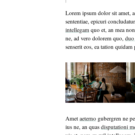
Lorem ipsum dolor sit amet, ad
sententiae, epicuri concludatu
intellegam
quo et, an mea non
ne, ad vero dolorem quo,
duo
senserit eos, ea tation quida
Amet
aeterno
gubergren ne per
ius ne, an quas
disputationi m