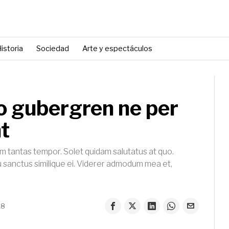
istoria
Sociedad
Arte y espectáculos
o gubergren ne per
nt
m tantas tempor. Solet quidam salutatus at quo.
sanctus similique ei. Viderer admodum mea et,
18