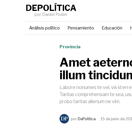
DEPOLÍTICA
por Daniel Poder
Análisis político
Pensamiento
Educación
H
Provincia
Amet aetern
illum tincidu
Labore nonumes te vel, vis id erre
Tantas comprehensam te sea, usu 
probo tantas alienum ne vim.
por
DePolítica
15 de junio de 20