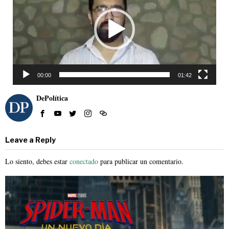
vídeo
00:00
01:42
DePolítica
Leave a Reply
Lo siento, debes estar
conectado
para publicar un comentario.