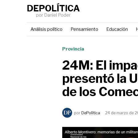
DEPOLÍTICA
por Daniel Poder
Análisis político
Pensamiento
Educación
H
Provincia
24M: El impa
presentó la 
de los Come
por
DePolítica
24 de marzo de 2