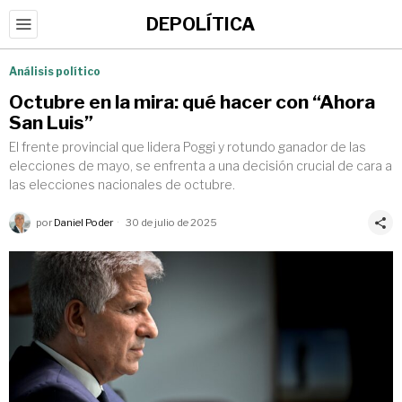
DEPOLÍTICA
Análisis político
Octubre en la mira: qué hacer con “Ahora
San Luis”
El frente provincial que lidera Poggi y rotundo ganador de las
elecciones de mayo, se enfrenta a una decisión crucial de cara a
las elecciones nacionales de octubre.
por
Daniel Poder
30 de julio de 2025